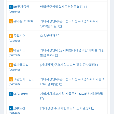
NH투자증권
타법인주식및출자증권취득결정
K
(005940)
유니슨(018000)
기타시장안내(관리종목지정우려종목) (주가
Q
1,000원 미달)
동일기연
소속부변경
Q
(032960)
다원시스
기타시장안내 (공시위반제재금 미납에 따른 가중
Q
(068240)
벌점 부과)
셀피글로벌
[기재정정]주요사항보고서(유상증자결정)
Q
(068940)
크린앤사이언스
기타시장안내(관리종목지정우려종목) (시가총액
Q
(045520)
200억원 미달)
GS(078930)
기업가치제고계획(자율공시) (2025년 이행현황)
K
삼부토건
[기재정정]주요사항보고서(감자결정)
K
(001470)