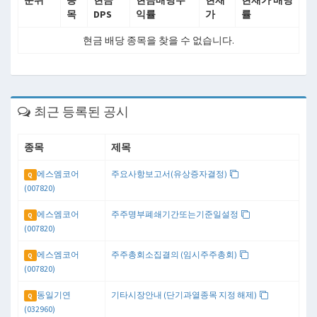
순위
종
현금
현금배당수
현재
현재가 배당
목
DPS
익률
가
률
현금 배당 종목을 찾을 수 없습니다.
최근 등록된 공시
종목
제목
에스엠코어
주요사항보고서(유상증자결정)
Q
(007820)
에스엠코어
주주명부폐쇄기간또는기준일설정
Q
(007820)
에스엠코어
주주총회소집결의 (임시주주총회)
Q
(007820)
동일기연
기타시장안내 (단기과열종목 지정 해제)
Q
(032960)