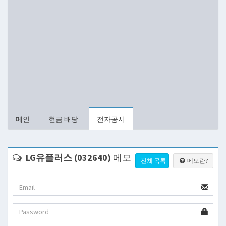
메인
현금 배당
전자공시
LG유플러스 (032640)
메모
전체 목록
메모란?