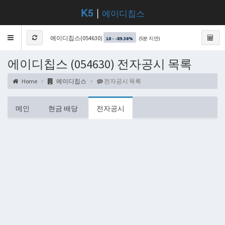
K5
|
에이디칩스
Toggle
에이디칩스(054630)
(5분 지연)
10 - -89.36%
navigation
에이디칩스 (054630) 전자공시 목록
Home
에이디칩스
전자공시 목록
메인
현금 배당
전자공시