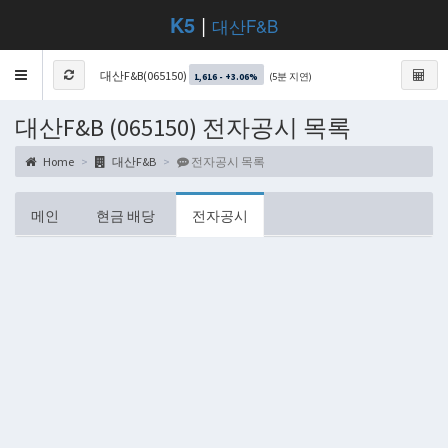
K5
|
대산F&B
Toggle
대산F&B(065150)
(5분 지연)
1,616 - +3.06%
navigation
대산F&B (065150) 전자공시 목록
Home
대산F&B
전자공시 목록
메인
현금 배당
전자공시