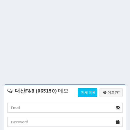
대산F&B (065150)
메모
전체 목록
메모란?