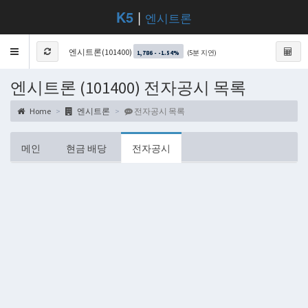
K5
|
엔시트론
Toggle
엔시트론(101400)
(5분 지연)
1,786 - -1.54%
navigation
엔시트론 (101400) 전자공시 목록
Home
엔시트론
전자공시 목록
메인
현금 배당
전자공시