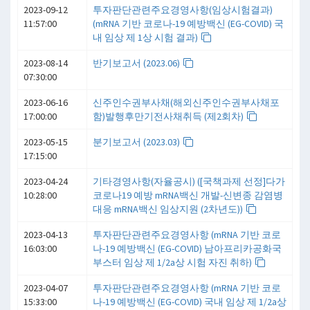
2023-09-12
투자판단관련주요경영사항(임상시험결과)
11:57:00
(mRNA 기반 코로나-19 예방백신 (EG-COVID) 국
내 임상 제 1상 시험 결과)
2023-08-14
반기보고서 (2023.06)
07:30:00
2023-06-16
신주인수권부사채(해외신주인수권부사채포
17:00:00
함)발행후만기전사채취득 (제2회차)
2023-05-15
분기보고서 (2023.03)
17:15:00
2023-04-24
기타경영사항(자율공시) ([국책과제 선정]다가
10:28:00
코로나19 예방 mRNA백신 개발-신변종 감염병
대응 mRNA백신 임상지원 (2차년도))
2023-04-13
투자판단관련주요경영사항 (mRNA 기반 코로
16:03:00
나-19 예방백신 (EG-COVID) 남아프리카공화국
부스터 임상 제 1/2a상 시험 자진 취하)
2023-04-07
투자판단관련주요경영사항 (mRNA 기반 코로
15:33:00
나-19 예방백신 (EG-COVID) 국내 임상 제 1/2a상