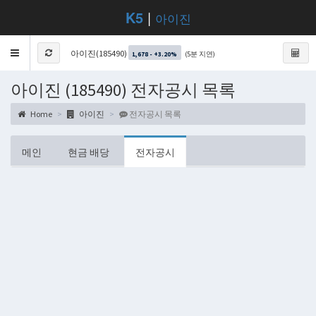
K5
|
아이진
Toggle
아이진(185490)
(5분 지연)
1,678 - +3.20%
navigation
아이진 (185490) 전자공시 목록
Home
아이진
전자공시 목록
메인
현금 배당
전자공시