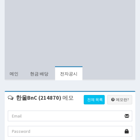
메인
현금 배당
전자공시
한울BnC (214870)
메모
전체 목록
메모란?