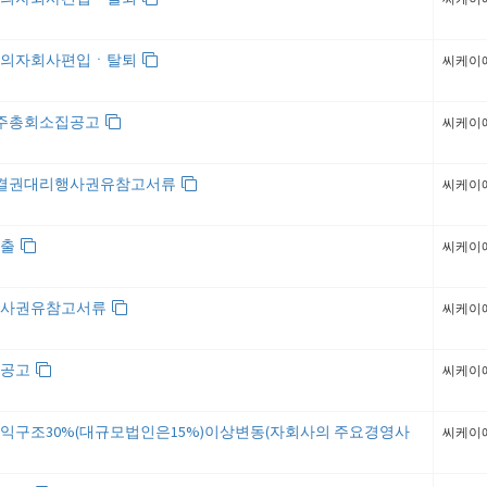
사의자회사편입ㆍ탈퇴
씨케이
주주총회소집공고
씨케이
의결권대리행사권유참고서류
씨케이
제출
씨케이
행사권유참고서류
씨케이
집공고
씨케이
익구조30%(대규모법인은15%)이상변동(자회사의 주요경영사
씨케이