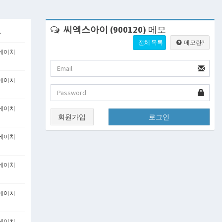
씨엑스아이 (900120)
메모
자
전체 목록
메모란?
에이치
에이치
에이치
회원가입
로그인
에이치
에이치
에이치
에이치