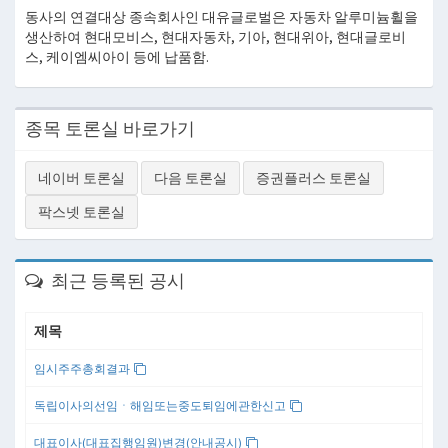
동사의 연결대상 종속회사인 대유글로벌은 자동차 알루미늄휠을
생산하여 현대모비스, 현대자동차, 기아, 현대위아, 현대글로비
스, 케이엠씨아이 등에 납품함.
종목 토론실 바로가기
네이버 토론실
다음 토론실
증권플러스 토론실
팍스넷 토론실
최근 등록된 공시
제목
임시주주총회결과
독립이사의선임ㆍ해임또는중도퇴임에관한신고
대표이사(대표집행임원)변경(안내공시)