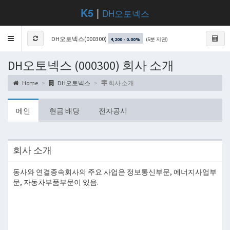
K5
|
DH오토넥스
Toggle
DH오토넥스(000300)
(5분 지연)
4,200 - 0.00%
navigation
DH오토넥스 (000300) 회사 소개
Home
DH오토넥스
회사 소개
메인
현금 배당
전자공시
회사 소개
동사와 연결종속회사의 주요 사업은 정보통신부문, 에너지사업부
문, 자동차부품부문이 있음.