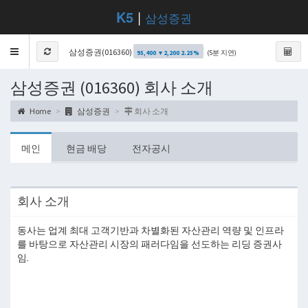
K5
|
삼성증권
Toggle
삼성증권(016360)
(5분 지연)
95,400 ▼2,200 2.25%
navigation
삼성증권 (016360) 회사 소개
Home
삼성증권
회사 소개
메인
현금 배당
전자공시
회사 소개
동사는 업계 최대 고객기반과 차별화된 자산관리 역량 및 인프라
를 바탕으로 자산관리 시장의 패러다임을 선도하는 리딩 증권사
임.