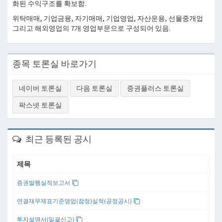
화된 수익구조를 확보함.
위탁매매, 기업금융, 자기매매, 기업영업, 자산운용, 선물중개업
그리고 해외영업의 7개 영업부문으로 구성되어 있음.
종목 토론실 바로가기
네이버 토론실
다음 토론실
증권플러스 토론실
팍스넷 토론실
최근 등록된 공시
제목
증권발행실적보고서
연결재무제표기준영업(잠정)실적(공정공시)
투자설명서(일괄신고)