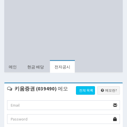
메인
현금 배당
전자공시
키움증권 (039490)
메모
전체 목록
메모란?