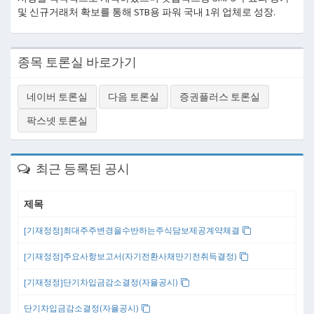
및 신규거래처 확보를 통해 STB용 파워 국내 1위 업체로 성장.
종목 토론실 바로가기
네이버 토론실
다음 토론실
증권플러스 토론실
팍스넷 토론실
최근 등록된 공시
제목
[기재정정]최대주주변경을수반하는주식담보제공계약체결
[기재정정]주요사항보고서(자기전환사채만기전취득결정)
[기재정정]단기차입금감소결정(자율공시)
단기차입금감소결정(자율공시)