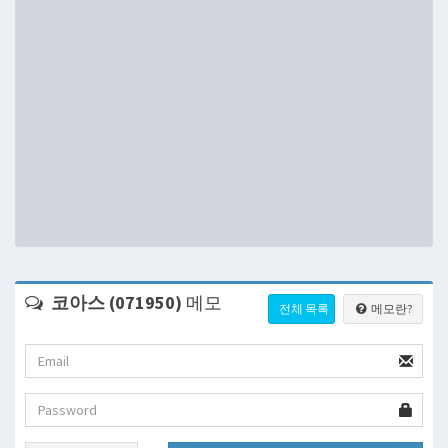
코아스 (071950)
메모
전체 목록
메모란?