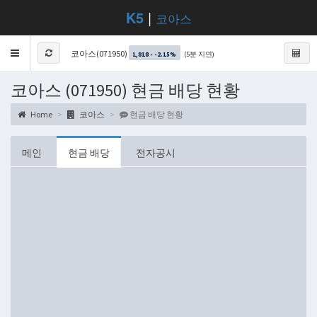
K5
|
코아스
Toggle
코아스(071950)
(5분 지연)
1,818 - -2.15%
navigation
코아스 (071950) 현금 배당 현황
Home
코아스
현금 배당 현황
메인
현금 배당
전자공시