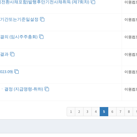
외전환사채포함)발행후만기전사채취득 (제7회차)
이원컴
쇄기간또는기준일설정
이원컴
결의 (임시주주총회)
이원컴
회결과
이원컴
23.09)
이원컴
결정 (지급명령-취하)
이원컴
1
2
3
4
5
6
7
8