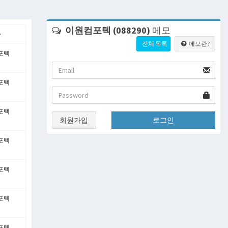
이원컴포텍 (088290)
메모
자
전체 목록
메모란?
포텍
포텍
포텍
회원가입
로그인
포텍
포텍
포텍
포텍