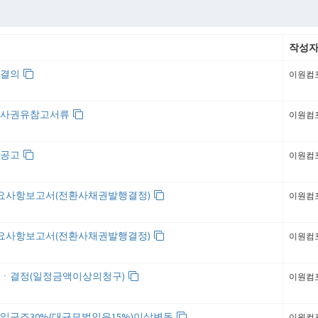
작성
집결의
이원컴
행사권유참고서류
이원컴
집공고
이원컴
주요사항보고서(전환사채권발행결정)
이원컴
주요사항보고서(전환사채권발행결정)
이원컴
ㆍ결정(일정금액이상의청구)
이원컴
익구조30%(대규모법인은15%)이상변동
이원컴