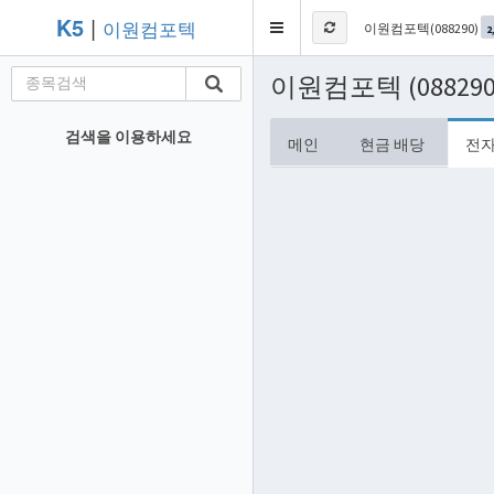
K5
|
이원컴포텍
Toggle
이원컴포텍(088290)
2
navigation
이원컴포텍 (08829
검색을 이용하세요
메인
현금 배당
전