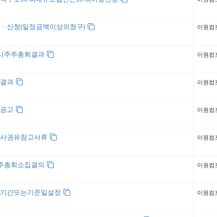
ㆍ신청(일정금액이상의청구)
이원컴
임시주주총회결과
이원컴
회결과
이원컴
집공고
이원컴
행사권유참고서류
이원컴
주주총회소집결의
이원컴
쇄기간또는기준일설정
이원컴