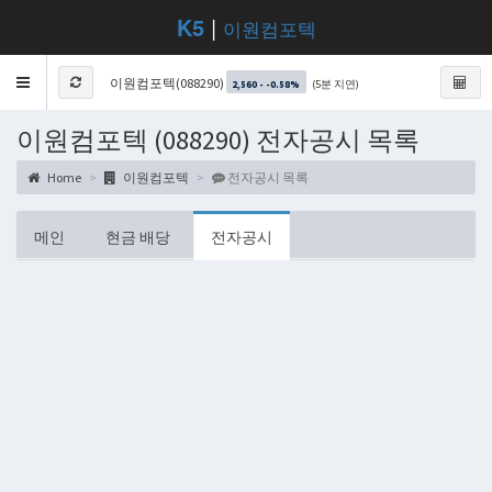
K5
|
이원컴포텍
Toggle
이원컴포텍(088290)
(5분 지연)
2,560 - -0.58%
navigation
이원컴포텍 (088290) 전자공시 목록
Home
이원컴포텍
전자공시 목록
메인
현금 배당
전자공시