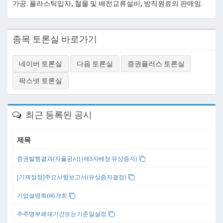
가공. 플라스틱입자, 철물 및 배전교류설비, 방직원료의 판매임.
종목 토론실 바로가기
네이버 토론실
다음 토론실
증권플러스 토론실
팍스넷 토론실
최근 등록된 공시
제목
증권발행결과(자율공시) (제3자배정 유상증자)
[기재정정]주요사항보고서(유상증자결정)
기업설명회(IR)개최
주주명부폐쇄기간또는기준일설정