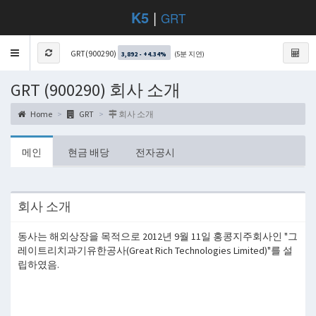
K5
|
GRT
Toggle
GRT(900290)
(5분 지연)
3,892 - +4.34%
navigation
GRT (900290) 회사 소개
Home
GRT
회사 소개
메인
현금 배당
전자공시
회사 소개
동사는 해외상장을 목적으로 2012년 9월 11일 홍콩지주회사인 "그
레이트리치과기유한공사(Great Rich Technologies Limited)"를 설
립하였음.