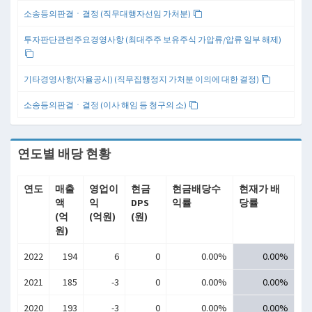
소송등의판결ㆍ결정 (직무대행자선임 가처분)
투자판단관련주요경영사항 (최대주주 보유주식 가압류/압류 일부 해제)
기타경영사항(자율공시) (직무집행정지 가처분 이의에 대한 결정)
소송등의판결ㆍ결정 (이사 해임 등 청구의 소)
연도별 배당 현황
연도
매출
영업이
현금
현금배당수
현재가 배
액
익
DPS
익률
당률
(억
(억원)
(원)
원)
2022
194
6
0
0.00%
0.00%
2021
185
-3
0
0.00%
0.00%
2020
193
-3
0
0.00%
0.00%