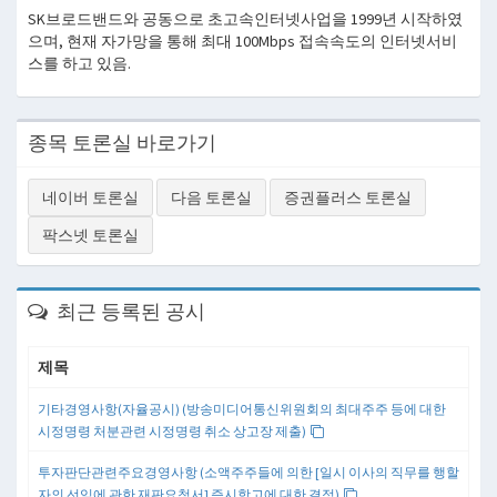
SK브로드밴드와 공동으로 초고속인터넷사업을 1999년 시작하였
으며, 현재 자가망을 통해 최대 100Mbps 접속속도의 인터넷서비
스를 하고 있음.
종목 토론실 바로가기
네이버 토론실
다음 토론실
증권플러스 토론실
팍스넷 토론실
최근 등록된 공시
제목
기타경영사항(자율공시) (방송미디어통신위원회의 최대주주 등에 대한
시정명령 처분관련 시정명령 취소 상고장 제출)
투자판단관련주요경영사항 (소액주주들에 의한 [일시 이사의 직무를 행할
자의 선임에 관한 재판요청서] 즉시항고에 대한 결정)