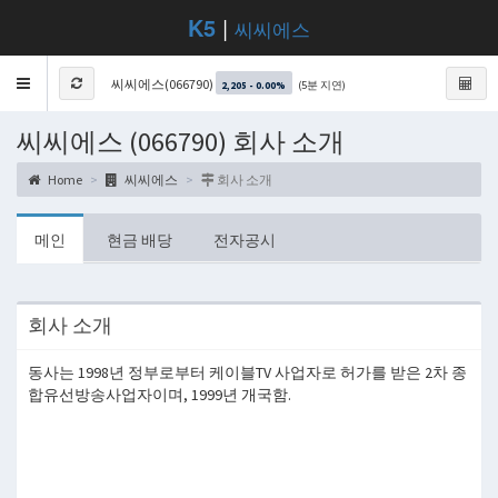
K5
|
씨씨에스
Toggle
씨씨에스(066790)
(5분 지연)
2,205 - 0.00%
navigation
씨씨에스 (066790) 회사 소개
Home
씨씨에스
회사 소개
메인
현금 배당
전자공시
회사 소개
동사는 1998년 정부로부터 케이블TV 사업자로 허가를 받은 2차 종
합유선방송사업자이며, 1999년 개국함.