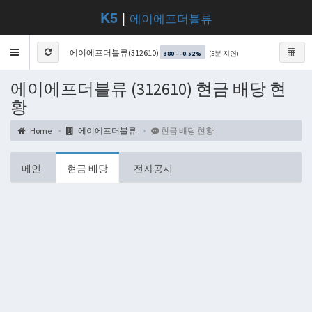
K5
|
에이에프더블류
Toggle
에이에프더블류(312610)
(5분 지연)
380 - -0.52%
navigation
에이에프더블류 (312610) 현금 배당 현
황
Home
에이에프더블류
현금 배당 현황
메인
현금 배당
전자공시